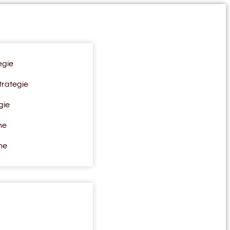
egie
trategie
gie
ne
ne